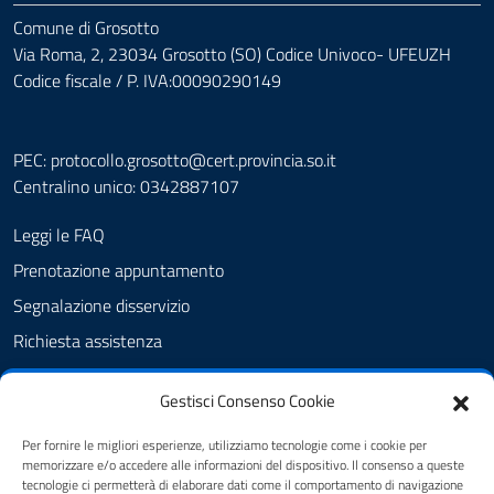
Comune di Grosotto
Via Roma, 2, 23034 Grosotto (SO) Codice Univoco- UFEUZH
Codice fiscale / P. IVA:00090290149
PEC:
protocollo.grosotto@cert.provincia.so.it
Centralino unico: 0342887107
Leggi le FAQ
Prenotazione appuntamento
Segnalazione disservizio
Richiesta assistenza
Amministrazione trasparente
Gestisci Consenso Cookie
Albo Pretorio
Informativa privacy
Per fornire le migliori esperienze, utilizziamo tecnologie come i cookie per
memorizzare e/o accedere alle informazioni del dispositivo. Il consenso a queste
Cookie policy
tecnologie ci permetterà di elaborare dati come il comportamento di navigazione