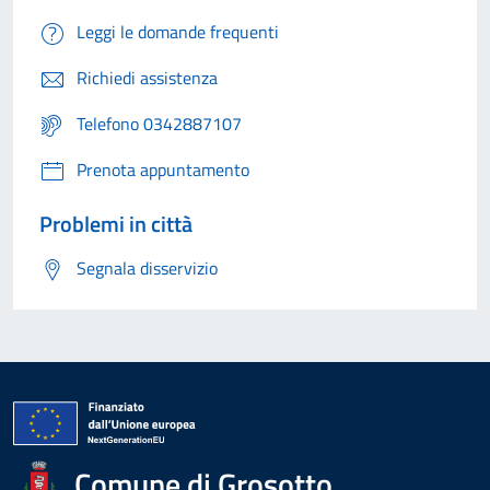
Leggi le domande frequenti
Richiedi assistenza
Telefono 0342887107
Prenota appuntamento
Problemi in città
Segnala disservizio
Comune di Grosotto