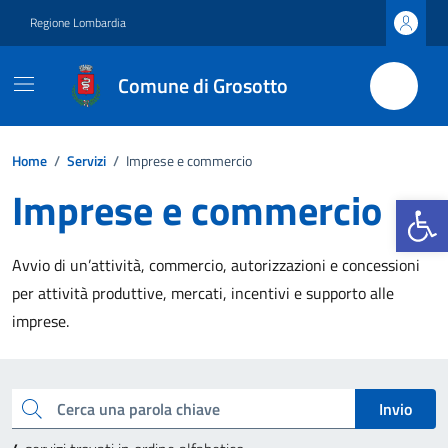
Vai ai contenuti
Vai al footer
Regione Lombardia
Comune di Grosotto
Home
/
Servizi
/
Imprese e commercio
Imprese e commercio
Apri la b
Avvio di un’attività, commercio, autorizzazioni e concessioni
per attività produttive, mercati, incentivi e supporto alle
imprese.
Esplora tutti i servizi
Cerca una parola chiave
Invio