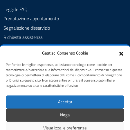
Leggi le FAQ
Prenotazione appuntamento
Segnalazione disservizio
Richiesta assistenza
Amministrazione trasparente
Gestisci Consenso Cookie
Albo Pretorio
Informativa privacy
Per fornire le migliori esperienze, utilizziamo tecnologie come i cookie per
memorizzare e/o accedere alle informazioni del dispositivo. Il consenso a queste
Cookie policy
tecnologie ci permetterà di elaborare dati come il comportamento di navigazione
o ID unici su questo sito. Non acconsentire o ritirare il consenso può influire
Pubblicità legale
negativamente su alcune caratteristiche e funzioni.
Dichiarazione di accessibilità
Accetta
Note legali
Feedback
Nega
Visualizza le preferenze