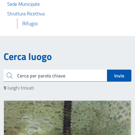
Sede Municipale
Struttura Ricettiva
Rifugio
Cerca luogo
Cerca
Invio
9
luoghi trovati