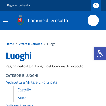
Vai ai contenuti
Vai al footer
Regione Lombardia
Comune di Grosotto
Home
/
Vivere il Comune
/
Luoghi
Apri la b
Luoghi
Pagina dedicata ai Luoghi del Comune di Grosotto
CATEGORIE LUOGHI
Architettura Militare E Fortificata
Castello
Mura
Bellezza Naturale