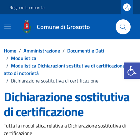
Vai ai contenuti
Vai al footer
Regione Lombardia
Comune di Grosotto
Home
/
Amministrazione
/
Documenti e Dati
/
Modulistica
Apri la b
/
Modulistica Dichiarazioni sostitutive di certificazione e di
atto di notorietà
/
Dichiarazione sostitutiva di certificazione
Dichiarazione sostitutiva
di certificazione
Dettagli del documento
Tutta la modulistica relativa a Dichiarazione sostitutiva di
certificazione