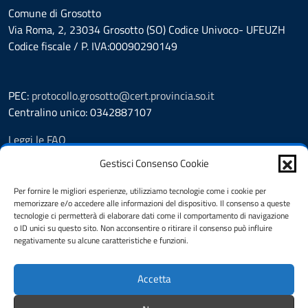
Comune di Grosotto
Via Roma, 2, 23034 Grosotto (SO) Codice Univoco- UFEUZH
Codice fiscale / P. IVA:00090290149
PEC:
protocollo.grosotto@cert.provincia.so.it
Centralino unico: 0342887107
Leggi le FAQ
Prenotazione appuntamento
Gestisci Consenso Cookie
Segnalazione disservizio
Richiesta assistenza
Per fornire le migliori esperienze, utilizziamo tecnologie come i cookie per
memorizzare e/o accedere alle informazioni del dispositivo. Il consenso a queste
Amministrazione trasparente
tecnologie ci permetterà di elaborare dati come il comportamento di navigazione
Albo Pretorio
o ID unici su questo sito. Non acconsentire o ritirare il consenso può influire
Informativa privacy
negativamente su alcune caratteristiche e funzioni.
Cookie policy
Pubblicità legale
Accetta
Dichiarazione di accessibilità
Note legali