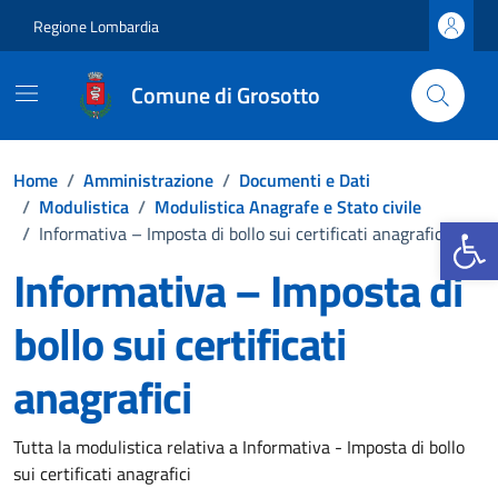
Vai ai contenuti
Vai al footer
Regione Lombardia
Comune di Grosotto
Home
/
Amministrazione
/
Documenti e Dati
/
Modulistica
/
Modulistica Anagrafe e Stato civile
Apri la b
/
Informativa – Imposta di bollo sui certificati anagrafici
Informativa – Imposta di
bollo sui certificati
anagrafici
Dettagli del documento
Tutta la modulistica relativa a Informativa - Imposta di bollo
sui certificati anagrafici