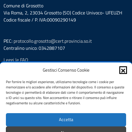
Comune di Grosotto
Via Roma, 2, 23034 Grosotto (SO) Codice Univoco- UFEUZH
Codice fiscale / P. IVA:00090290149
PEC:
protocollo.grosotto@cert.provincia.so.it
Centralino unico: 0342887107
Leggi le FAQ
Prenotazione appuntamento
Gestisci Consenso Cookie
Segnalazione disservizio
Richiesta assistenza
Per fornire le migliori esperienze, utilizziamo tecnologie come i cookie per
memorizzare e/o accedere alle informazioni del dispositivo. Il consenso a queste
Amministrazione trasparente
tecnologie ci permetterà di elaborare dati come il comportamento di navigazione
Albo Pretorio
o ID unici su questo sito. Non acconsentire o ritirare il consenso può influire
Informativa privacy
negativamente su alcune caratteristiche e funzioni.
Cookie policy
Pubblicità legale
Accetta
Dichiarazione di accessibilità
Note legali