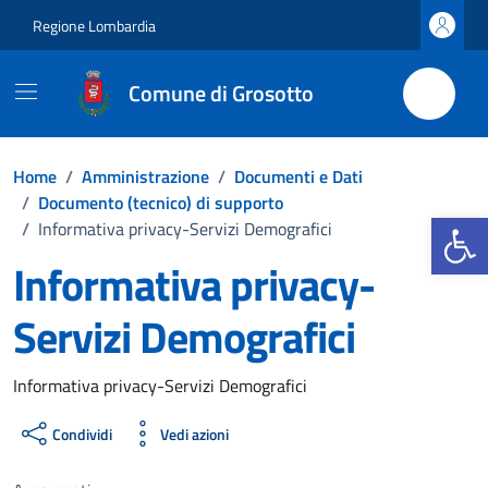
Vai ai contenuti
Vai al footer
Regione Lombardia
Comune di Grosotto
Home
/
Amministrazione
/
Documenti e Dati
/
Documento (tecnico) di supporto
Apri la b
/
Informativa privacy-Servizi Demografici
Informativa privacy-
Servizi Demografici
Dettagli del documento
Informativa privacy-Servizi Demografici
Condividi
Vedi azioni