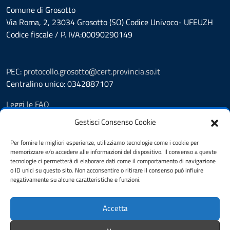
Comune di Grosotto
Via Roma, 2, 23034 Grosotto (SO) Codice Univoco- UFEUZH
Codice fiscale / P. IVA:00090290149
PEC:
protocollo.grosotto@cert.provincia.so.it
Centralino unico: 0342887107
Leggi le FAQ
Prenotazione appuntamento
Gestisci Consenso Cookie
Segnalazione disservizio
Richiesta assistenza
Per fornire le migliori esperienze, utilizziamo tecnologie come i cookie per
memorizzare e/o accedere alle informazioni del dispositivo. Il consenso a queste
Amministrazione trasparente
tecnologie ci permetterà di elaborare dati come il comportamento di navigazione
Albo Pretorio
o ID unici su questo sito. Non acconsentire o ritirare il consenso può influire
Informativa privacy
negativamente su alcune caratteristiche e funzioni.
Cookie policy
Pubblicità legale
Accetta
Dichiarazione di accessibilità
Note legali