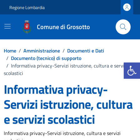
Vai ai contenuti
Vai al footer
Regione Lombardia
Comune di Grosotto
Home
/
Amministrazione
/
Documenti e Dati
/
Documento (tecnico) di supporto
Apri la b
/
Informativa privacy-Servizi istruzione, cultura e servizi
scolastici
Informativa privacy-
Servizi istruzione, cultura
e servizi scolastici
Dettagli del documento
Informativa privacy-Servizi istruzione, cultura e servizi