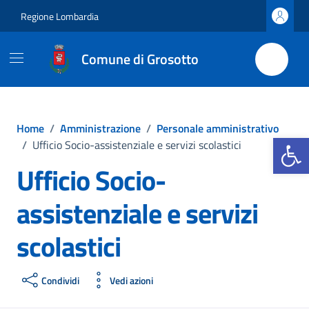
Vai ai contenuti
Vai al footer
Regione Lombardia
Comune di Grosotto
Home
/
Amministrazione
/
Personale amministrativo
Apri la b
/
Ufficio Socio-assistenziale e servizi scolastici
Ufficio Socio-
assistenziale e servizi
scolastici
Condividi
Vedi azioni