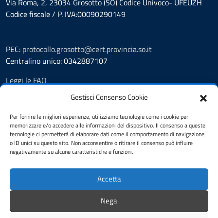
Via Roma, 2, 23034 Grosotto (SO) Codice Univoco- UFEUZH
Codice fiscale / P. IVA:00090290149
PEC:
protocollo.grosotto@cert.provincia.so.it
Centralino unico: 0342887107
Leggi le FAQ
Prenotazione appuntamento
Gestisci Consenso Cookie
Segnalazione disservizio
Richiesta assistenza
Per fornire le migliori esperienze, utilizziamo tecnologie come i cookie per
memorizzare e/o accedere alle informazioni del dispositivo. Il consenso a queste
Amministrazione trasparente
tecnologie ci permetterà di elaborare dati come il comportamento di navigazione
Albo Pretorio
o ID unici su questo sito. Non acconsentire o ritirare il consenso può influire
Informativa privacy
negativamente su alcune caratteristiche e funzioni.
Cookie policy
Pubblicità legale
Accetta
Dichiarazione di accessibilità
Note legali
Nega
Feedback