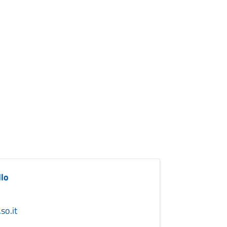
llo
so.it