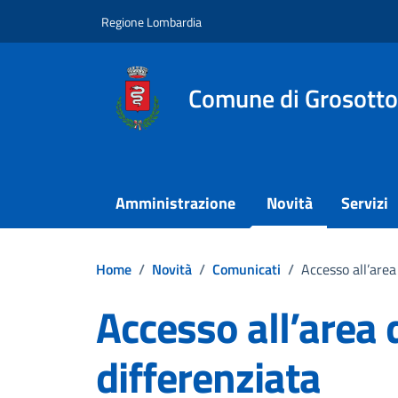
Vai ai contenuti
Vai al footer
Regione Lombardia
Comune di Grosotto
Amministrazione
Novità
Servizi
Home
/
Novità
/
Comunicati
/
Accesso all’area
Accesso all’area 
differenziata