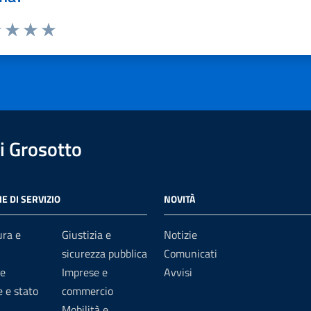
1 stelle su 5
uta 2 stelle su 5
Valuta 3 stelle su 5
Valuta 4 stelle su 5
Valuta 5 stelle su 5
 Grosotto
E DI SERVIZIO
NOVITÀ
ura e
Giustizia e
Notizie
sicurezza pubblica
Comunicati
e
Imprese e
Avvisi
 e stato
commercio
Mobilità e