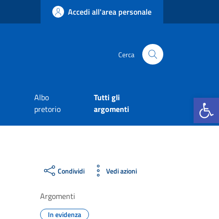
Accedi all'area personale
Cerca
Apri la b
Albo
Tutti gli
pretorio
argomenti
Condividi
Vedi azioni
Argomenti
In evidenza