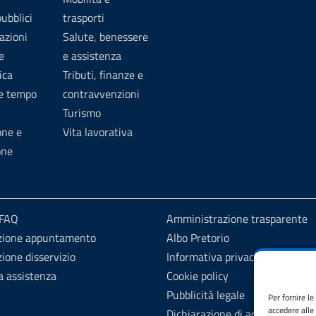
pubblici
trasporti
azioni
Salute, benessere
e
e assistenza
ica
Tributi, finanze e
 e tempo
contravvenzioni
Turismo
one e
Vita lavorativa
one
 FAQ
Amministrazione trasparente
zione appuntamento
Albo Pretorio
ione disservizio
Informativa privacy
a assistenza
Cookie policy
Pubblicità legale
Per fornire l
accedere alle
Dichiarazione di accessibilità