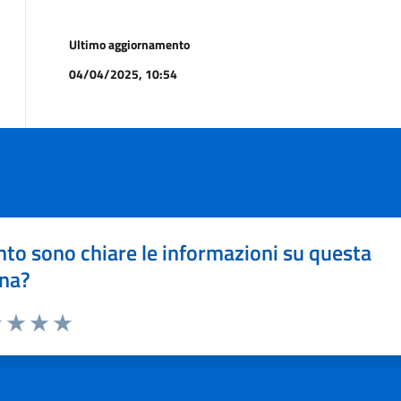
Ultimo aggiornamento
04/04/2025, 10:54
to sono chiare le informazioni su questa
na?
1 stelle su 5
uta 2 stelle su 5
Valuta 3 stelle su 5
Valuta 4 stelle su 5
Valuta 5 stelle su 5