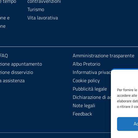
 e tempo
contravvenzioni
Turismo
one e
Vita lavorativa
one
 FAQ
Amministrazione trasparente
zione appuntamento
Albo Pretorio
ione disservizio
Informativa privacy
a assistenza
Cookie policy
Pubblicità legale
Per fornire l
accedere alle
Dichiarazione di accessibilità
elaborare dat
Note legali
o ritirare il 
Feedback
Ac