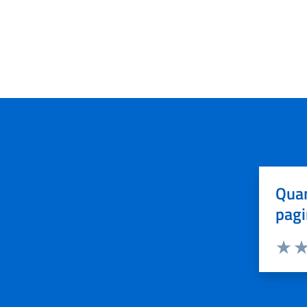
Quan
pagi
Valuta 
Val