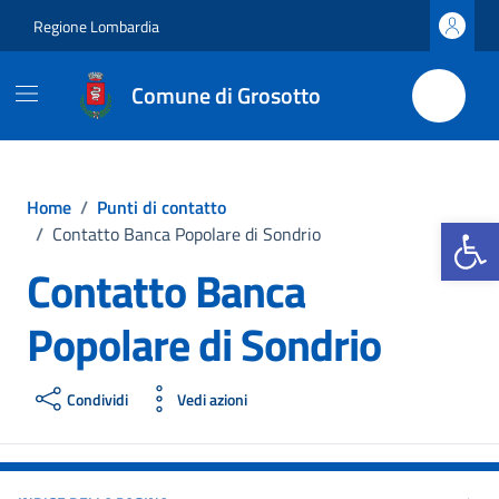
Vai ai contenuti
Vai al footer
Regione Lombardia
Comune di Grosotto
Home
/
Punti di contatto
Apri la b
/
Contatto Banca Popolare di Sondrio
Contatto Banca
Popolare di Sondrio
Condividi
Vedi azioni