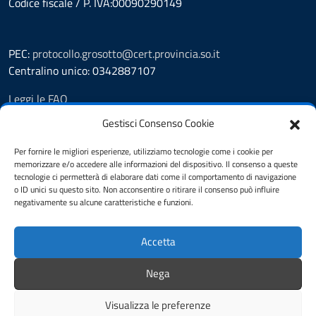
Codice fiscale / P. IVA:00090290149
PEC:
protocollo.grosotto@cert.provincia.so.it
Centralino unico: 0342887107
Leggi le FAQ
Prenotazione appuntamento
Gestisci Consenso Cookie
Segnalazione disservizio
Richiesta assistenza
Per fornire le migliori esperienze, utilizziamo tecnologie come i cookie per
memorizzare e/o accedere alle informazioni del dispositivo. Il consenso a queste
Amministrazione trasparente
tecnologie ci permetterà di elaborare dati come il comportamento di navigazione
Albo Pretorio
o ID unici su questo sito. Non acconsentire o ritirare il consenso può influire
Informativa privacy
negativamente su alcune caratteristiche e funzioni.
Cookie policy
Pubblicità legale
Accetta
Dichiarazione di accessibilità
Note legali
Nega
Feedback
Visualizza le preferenze