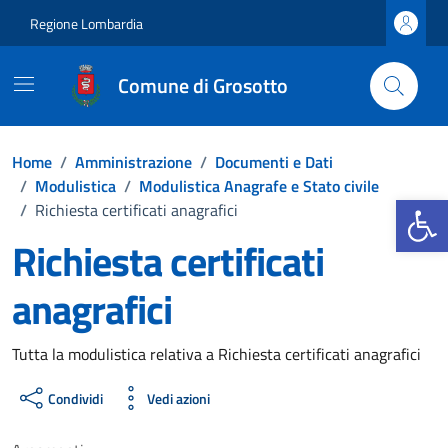
Vai ai contenuti
Vai al footer
Regione Lombardia
Comune di Grosotto
Home
/
Amministrazione
/
Documenti e Dati
/
Modulistica
/
Modulistica Anagrafe e Stato civile
Apri la b
/
Richiesta certificati anagrafici
Richiesta certificati
anagrafici
Dettagli del documento
Tutta la modulistica relativa a Richiesta certificati anagrafici
Condividi
Vedi azioni