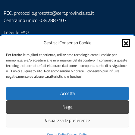
PEC:
protocollo.grosotto@cert.provincia.so.it
Centralino unico: 0342887107
Leggi le FAQ
Prenotazione appuntamento
Gestisci Consenso Cookie
Segnalazione disservizio
Richiesta assistenza
Per fornire le migliori esperienze, utilizziamo tecnologie come i cookie per
memorizzare e/o accedere alle informazioni del dispositivo. Il consenso a queste
Amministrazione trasparente
tecnologie ci permetterà di elaborare dati come il comportamento di navigazione
Albo Pretorio
o ID unici su questo sito. Non acconsentire o ritirare il consenso può influire
Informativa privacy
negativamente su alcune caratteristiche e funzioni.
Cookie policy
Pubblicità legale
Accetta
Dichiarazione di accessibilità
Note legali
Nega
Feedback
Visualizza le preferenze
Mappa del sito
Credits
Cookie Policy
Privacy Policy