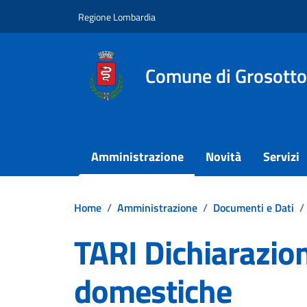
Vai ai contenuti
Vai al footer
Regione Lombardia
Comune di Grosotto
Amministrazione
Novità
Servizi
Home
/
Amministrazione
/
Documenti e Dati
/
TARI Dichiarazion
domestiche