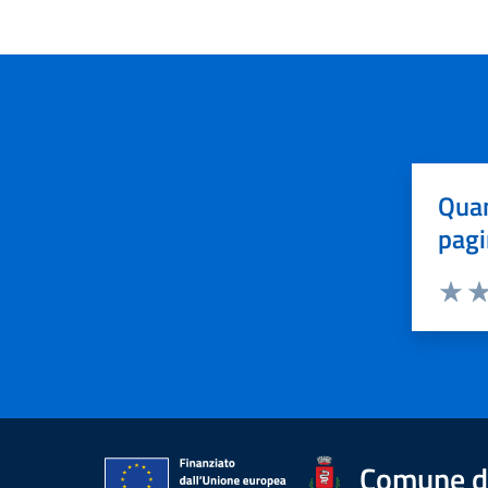
Quan
pagi
Valuta 
Val
Comune di