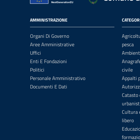
AMMINISTRAZIONE
CATEGORI
Organi Di Governo
Agricolt
Aree Amministrative
pesca
Uffici
Ambient
Enti E Fondazioni
Anagrafe
Politici
civile
Personale Amministrativo
Appalti 
Documenti E Dati
Autorizz
Catasto 
urbanist
Cultura
libero
Educazi
formazi