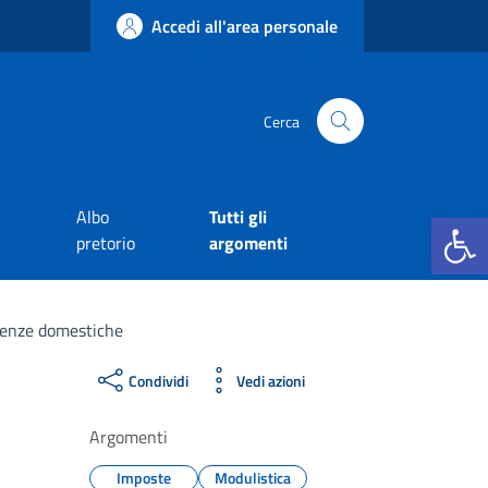
Accedi all'area personale
Cerca
Apri la b
Albo
Tutti gli
pretorio
argomenti
utenze domestiche
Condividi
Vedi azioni
Argomenti
Imposte
Modulistica