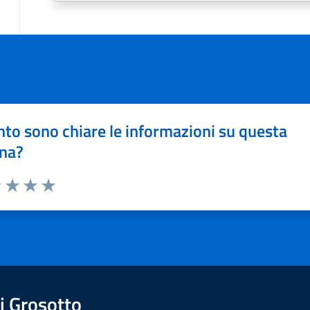
to sono chiare le informazioni su questa
na?
1 stelle su 5
uta 2 stelle su 5
Valuta 3 stelle su 5
Valuta 4 stelle su 5
Valuta 5 stelle su 5
 Grosotto