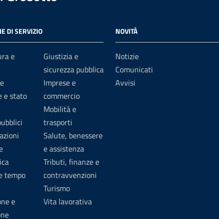
E DI SERVIZIO
NOVITÀ
ura e
Giustizia e
Notizie
sicurezza pubblica
Comunicati
e
Imprese e
Avvisi
 e stato
commercio
Mobilità e
pubblici
trasporti
azioni
Salute, benessere
e
e assistenza
ica
Tributi, finanze e
 e tempo
contravvenzioni
Turismo
one e
Vita lavorativa
one