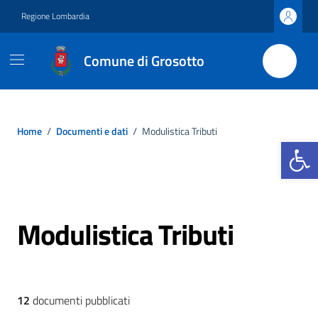
Vai ai contenuti
Vai al footer
Regione Lombardia
Comune di Grosotto
Home
/
Documenti e dati
/
Modulistica Tributi
Apri la b
Modulistica Tributi
12
documenti pubblicati