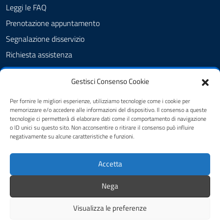
Leggi le FAQ
Prenotazione appuntamento
Segnalazione disservizio
Richiesta assistenza
Amministrazione trasparente
Gestisci Consenso Cookie
Albo Pretorio
Informativa privacy
Per fornire le migliori esperienze, utilizziamo tecnologie come i cookie per
memorizzare e/o accedere alle informazioni del dispositivo. Il consenso a queste
Cookie policy
tecnologie ci permetterà di elaborare dati come il comportamento di navigazione
o ID unici su questo sito. Non acconsentire o ritirare il consenso può influire
Pubblicità legale
negativamente su alcune caratteristiche e funzioni.
Dichiarazione di accessibilità
Accetta
Note legali
Feedback
Nega
Visualizza le preferenze
Mappa del sito
Credits