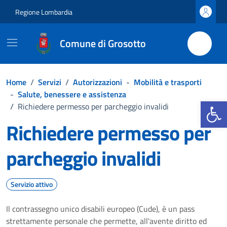
Vai ai contenuti
Vai al footer
Regione Lombardia
Comune di Grosotto
Home
/
Servizi
/
Autorizzazioni
-
Mobilità e trasporti
-
Salute, benessere e assistenza
Apri la b
/
Richiedere permesso per parcheggio invalidi
Richiedere permesso per
parcheggio invalidi
Servizio attivo
Il contrassegno unico disabili europeo (Cude), è un pass
strettamente personale che permette, all'avente diritto ed