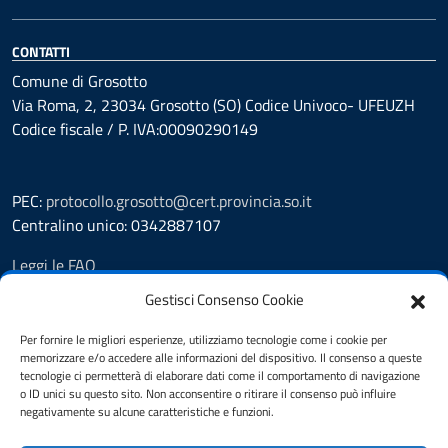
CONTATTI
Comune di Grosotto
Via Roma, 2, 23034 Grosotto (SO) Codice Univoco- UFEUZH
Codice fiscale / P. IVA:00090290149
PEC:
protocollo.grosotto@cert.provincia.so.it
Centralino unico: 0342887107
Leggi le FAQ
Prenotazione appuntamento
Gestisci Consenso Cookie
Segnalazione disservizio
Richiesta assistenza
Per fornire le migliori esperienze, utilizziamo tecnologie come i cookie per
memorizzare e/o accedere alle informazioni del dispositivo. Il consenso a queste
Amministrazione trasparente
tecnologie ci permetterà di elaborare dati come il comportamento di navigazione
Albo Pretorio
o ID unici su questo sito. Non acconsentire o ritirare il consenso può influire
Informativa privacy
negativamente su alcune caratteristiche e funzioni.
Cookie policy