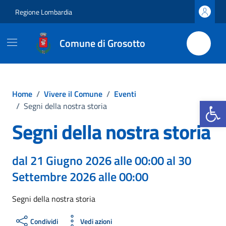
Vai ai contenuti
Vai al footer
Regione Lombardia
Comune di Grosotto
Home
/
Vivere il Comune
/
Eventi
Apri la b
/
Segni della nostra storia
Segni della nostra storia
dal 21 Giugno 2026 alle 00:00 al 30
Settembre 2026 alle 00:00
Segni della nostra storia
Condividi
Vedi azioni